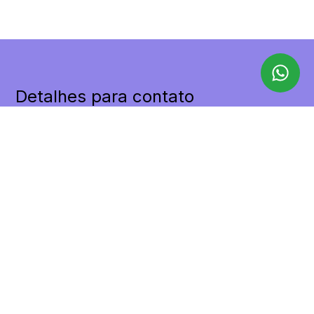
Detalhes para contato
EQUIPE LILAX
WhatsApp
(11) 98455-9498
E-mail
CONTATO@LILAXIMOVEIS.COM.BR
Entre em Contato
Nome
E-mail
Telefone