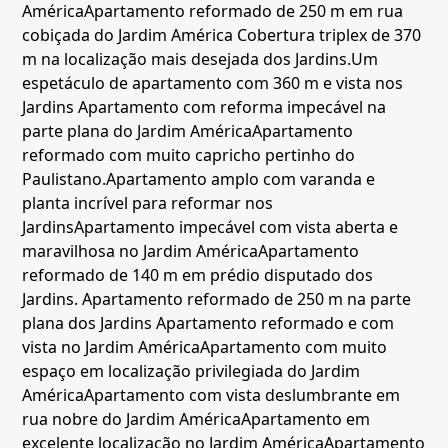
América
Apartamento reformado de 250 m em rua
cobiçada do Jardim América
Cobertura triplex de 370
m na localização mais desejada dos Jardins.
Um
espetáculo de apartamento com 360 m e vista nos
Jardins
Apartamento com reforma impecável na
parte plana do Jardim América
Apartamento
reformado com muito capricho pertinho do
Paulistano.
Apartamento amplo com varanda e
planta incrível para reformar nos
Jardins
Apartamento impecável com vista aberta e
maravilhosa no Jardim América
Apartamento
reformado de 140 m em prédio disputado dos
Jardins.
Apartamento reformado de 250 m na parte
plana dos Jardins
Apartamento reformado e com
vista no Jardim América
Apartamento com muito
espaço em localização privilegiada do Jardim
América
Apartamento com vista deslumbrante em
rua nobre do Jardim América
Apartamento em
excelente localização no Jardim América
Apartamento