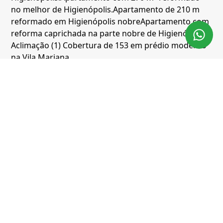
no melhor de Higienópolis.
Apartamento de 210 m
reformado em Higienópolis nobre
Apartamento com
reforma caprichada na parte nobre de Higienópolis
Aclimação (1)
Cobertura de 153 em prédio moderno
na Vila Mariana
Consolação (4)
Apartamento em prédio imponente e
disputado na parte plana do Jardim América
Apartamento com linda reforma em localização
desejada dos Jardins
Cobertura com 520 m², 4
quartos sendo 4 suítes à venda no bairro
Higienopolis
Apartamento com 260 m², 3 quartos
sendo 3 suítes à venda no bairro HIGIENOPOLIS
Barra Funda (1)
Apartamento de 165 m² recém
entregue em andar alto no Jardim das Perdizes
Jardim Europa (6)
Apartamento com 180.0 m², para
alugar no bairro Jardim Europa.
Linda casa de
condomínio em localização estratégica do Jardim
Europa.
Apartamento com 910 m², 4 quartos sendo 4