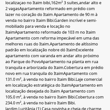
localizaçao no Itaim bibi,162m² 3 suítes,andar alto e
2 vagas
Apartamento reformado em prédio com
lazer no coração do Itaim
Apartamento de 90 m à
venda no bairro Itaim Bibi.
Garden incrível e semi-
mobiliado para venda e locação no
Itaim
Apartamento reformado de 103 m no Itaim
Apartamento com reforma impecável em uma das
melhores ruas do Itaim.
Apartamento de altíssimo
padrão em localização nobre dó Itaim
Excelente
apartamento com varanda em andar alto próximo
ao Parque do Povo
Apartamento na planta em rua
tranquila e arborizada do Itaim.
Cobertura em prédio
novo em rua tranquila do Itaim
Apartamento com
131.0 m², à venda no bairro Itaim Bibi.
Laje comercial
em localização estratégica do Itaim
Apartamento em
localização desejada do Itaim
Apartamento com
105.0 m², à venda no bairro Itaim Bibi.
Cobertura com
234.0 m², à venda no bairro Itaim Bibi.
Jardim Luzitânia (1)
Casa novinha e cheia de charme