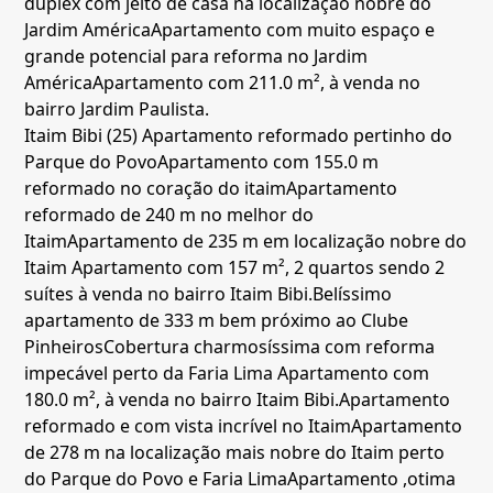
duplex com jeito de casa na localização nobre do
Jardim América
Apartamento com muito espaço e
grande potencial para reforma no Jardim
América
Apartamento com 211.0 m², à venda no
bairro Jardim Paulista.
Itaim Bibi (25)
Apartamento reformado pertinho do
Parque do Povo
Apartamento com 155.0 m
reformado no coração do itaim
Apartamento
reformado de 240 m no melhor do
Itaim
Apartamento de 235 m em localização nobre do
Itaim
Apartamento com 157 m², 2 quartos sendo 2
suítes à venda no bairro Itaim Bibi.
Belíssimo
apartamento de 333 m bem próximo ao Clube
Pinheiros
Cobertura charmosíssima com reforma
impecável perto da Faria Lima
Apartamento com
180.0 m², à venda no bairro Itaim Bibi.
Apartamento
reformado e com vista incrível no Itaim
Apartamento
de 278 m na localização mais nobre do Itaim perto
do Parque do Povo e Faria Lima
Apartamento ,otima