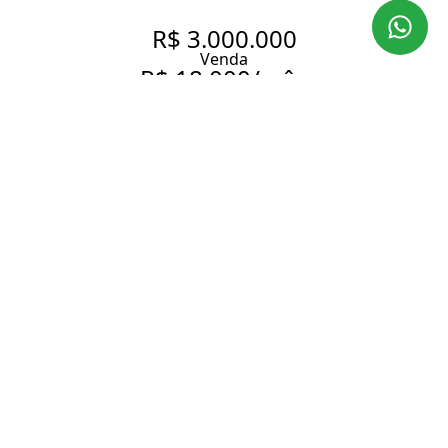
R$ 3.000.000
Venda
R$ 18.000/mês
Aluguel
APARTAMENTO COM 131.0 M²,
À VENDA NO BAIRRO ITAIM
BIBI.
131 m² Área útil
160 m² Área total
2 Dormitórios
2 Suítes
3 Banheiros
1 Vaga
Entrar em contato