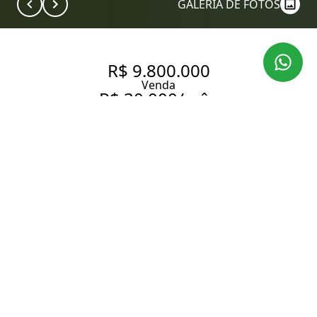
GALERIA DE FOTOS
R$ 9.800.000
Venda
R$ 30.000/mês
Aluguel
APARTAMENTO COM
VARANDA E VISTA PARA O
JARDIM EUROPA
260 m² Área útil
3 Dormitórios
3 Suítes
5 Banheiros
4 Vagas
Entrar em contato