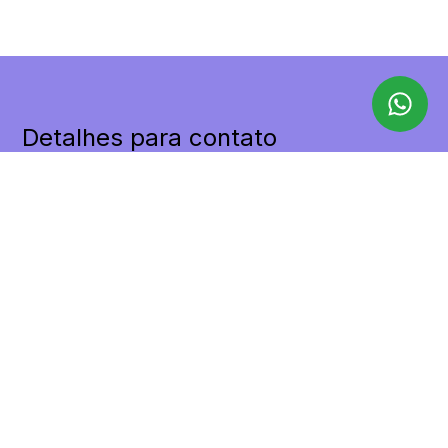
Detalhes para contato
EQUIPE LILAX
WhatsApp
(11) 98455-9498
E-mail
CONTATO@LILAXIMOVEIS.COM.BR
Entre em Contato
Nome
E-mail
Telefone