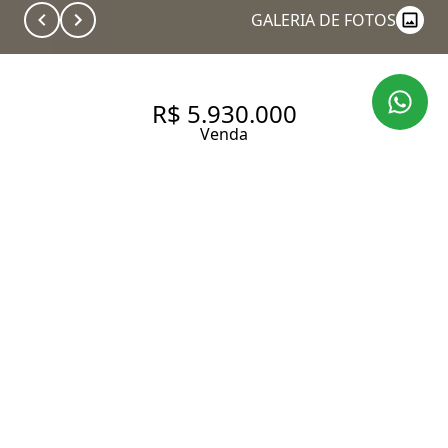
GALERIA DE FOTOS
R$ 5.930.000
Venda
APARTAMENTO DE 250 EM
LOCALIZAÇÃO DESEJADA DO
JARDIM AMÉRICA
250 m² Área útil
3 Dormitórios
2 Suítes
3 Banheiros
4 Vagas
Entrar em contato