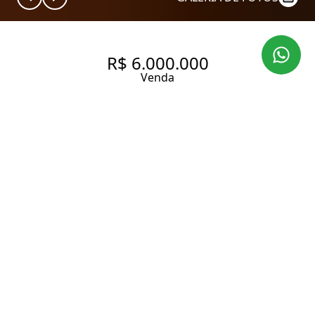
R$ 6.000.000
Venda
APARTAMENTO EM ANDAR
ALTO E COM LAZER
COMPLETO NOS JARDINS
245 m² Área útil
4 Dormitórios
4 Suítes
5 Banheiros
3 Vagas
Entrar em contato
Solicitar visita