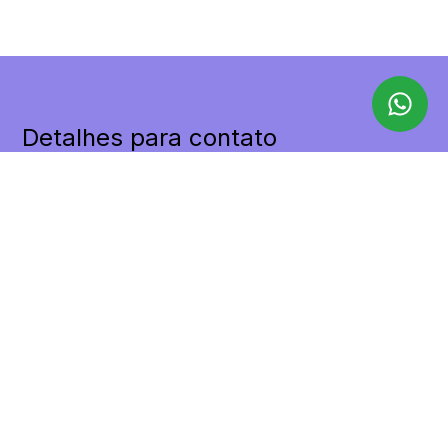
Detalhes para contato
EQUIPE LILAX
WhatsApp
(11) 98455-9498
E-mail
CONTATO@LILAXIMOVEIS.COM.BR
Entre em Contato
Nome
E-mail
Telefone