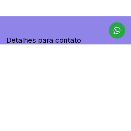
Detalhes para contato
EQUIPE LILAX
WhatsApp
(11) 98455-9498
E-mail
CONTATO@LILAXIMOVEIS.COM.BR
Entre em Contato
Nome
E-mail
Telefone