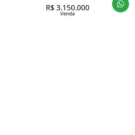
R$ 3.150.000
Venda
APARTAMENTO REFORMADO
PERTINHO DO CLUBE
PAULISTANO
190 m² Área útil
224 m² Área total
3 Dormitórios
2 Suítes
4 Banheiros
1 Vaga
Entrar em contato
Solicitar visita
Código do Imóvel:
LI535