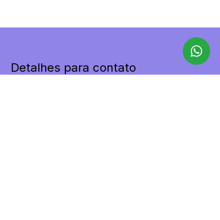
Detalhes para contato
EQUIPE LILAX
WhatsApp
(11) 98455-9498
E-mail
CONTATO@LILAXIMOVEIS.COM.BR
Entre em Contato
Nome
E-mail
Telefone