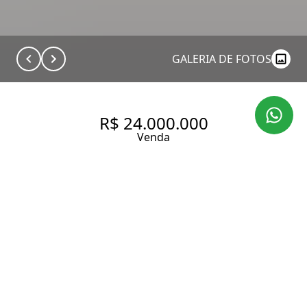
GALERIA DE FOTOS
R$ 24.000.000
Venda
CASA DE CONDOMÍNIO
MODERNA E SOFISTICADA
BAIRRO JARDIM EUROPA.
800 m² Área construída
5 Dormitórios
5 Suítes
5 Vagas