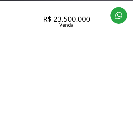
R$ 23.500.000
Venda
COBERTURA ESPETACULAR NO
MELHOR DO JARDIM AMÉRICA
449.9 m² Área útil
3 Dormitórios
2 Suítes
5 Banheiros
3 Vagas
Entrar em contato
Solicitar visita
Código do Imóvel:
LI364