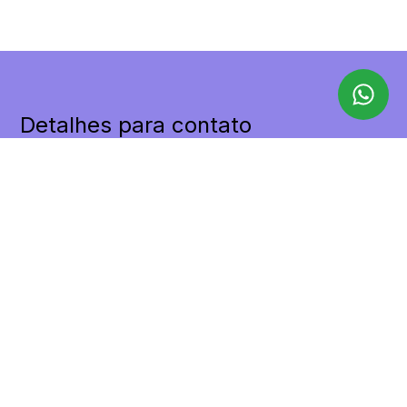
Detalhes para contato
EQUIPE LILAX
WhatsApp
(11) 98455-9498
E-mail
CONTATO@LILAXIMOVEIS.COM.BR
Entre em Contato
Nome
E-mail
Telefone